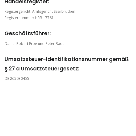
Handelsregister:
Registergericht: Amtsgericht Saarbrücken
Registernummer: HRB 17761
Geschäftsführer:
Daniel Robert Erbe und Peter Badt
Umsatzsteuer-Identifikationsnummer gemäß
§ 27 a Umsatzsteuergesetz:
DE 265030455
Inhaltlich Verantwortlicher gemäß § 55 Abs. 2
RStV:
Daniel Robert Erbe
Bleichstraße 27
66111 Saarbrücken